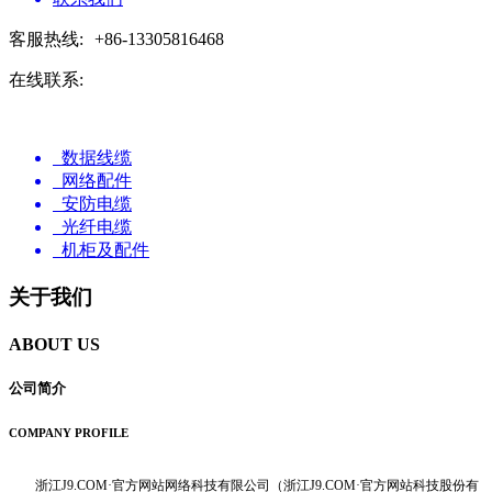
客服热线:
+86-13305816468
在线联系:
数据线缆
网络配件
安防电缆
光纤电缆
机柜及配件
关于我们
ABOUT US
公司简介
COMPANY PROFILE
浙江J9.COM·官方网站网络科技有限公司（浙江J9.COM·官方网站科技股份有