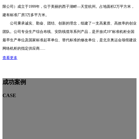
限公司）成立于1999年，位于美丽的西子湖畔—天堂杭州。占地面积2万平方米，
建有标准厂房3万多平方米。
公司秉承诚实、勤奋、团结、创新的理念，组建了一支高素质、高效率的创业
团队。公司专业生产综合布线、安防线缆等系列产品，是开放式19"标准机柜全国
最早生产单位及国家标准起草单位、替代标准的修改单位，是北京奥运会场馆建设
网络机柜的指定供应商......
查看更多
成功案例
CASE