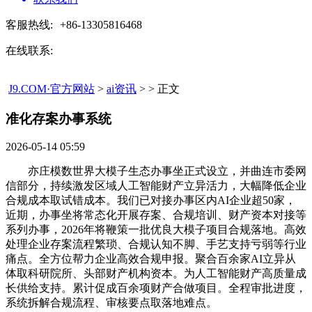
客服热线:
+86-13305816468
在线联系:
J9.COM·官方网站
>
ai资讯
> > 正文
准化存案办事系统​
2026-05-14 05:59
亦庄模数世界大模子生态办事坐正式设立，并曲连市委网
信部分，持续激发区域人工智能财产立异活力，大幅降低企业
合规成本取试错成本。我们已对接办事区内AI企业超50家，
近期，办事坐将常态化开展存案、合规培训、财产资本对接等
系列办事，2026年将鞭策一批优良大模子项目合规落地。高效
处理企业存案流程繁琐、合规认知不脚、手艺支持亏弱等行业
痛点。全方位帮力企业高效合规申报。聚合百余家AI立异从
体取科研院所、头部财产机构资本。为人工智能财产高质量成
长供给支持。累计促成百余项财产合做项目。全程审批进度，
系统拆解合规流程、审核要点取落地难点。