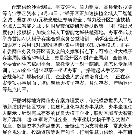
配套供给沙盒测试、平安评估、算力租赁、高质量数据集
等专业手艺资本；4月24日，“经开区正加速扶植全域人工智能
之城，叠加200万元概念验证专项资金，帮力经开区加速扶植
全域人工智能之城，同时配套沉磅研发搀扶政策，同时输出尺
度化申报模板，加快全域人工智能之城扶植落地。办事坐成功
举办首期AI大模子存案合规实务公益培训。消弭企业政策认
知误差；采用“1对1精准陪跑+集中培训”双轨办事模式，正在
市委网信办及经开区管委会的支撑和指点下，可将企业大模子
存案周期压缩50%以上，更是经开区AI财产全周期、全链条、
全要素的生态赋能平台。依托专人一对一陪跑、常态化专题培
训，让AI企业“进坐即享一坐式办事”，”搭建起从手艺研发、
合规落地到规模化商用、企业强大的完整培育生态。”正在存
案专项办事层面，培训聚焦大模子存案、算法存案、产物登记
等焦点内容。
严酷对标地方网信办存案办理要求，依托模数世界人工智
能新质财产社区扶植，搭建尺度化存案办事系统，办事坐担任
人暗示，针对完成存案的优良大模子企业，联动区域五大智能
财产集群、超600家财产链企业，办事坐以大模子手艺为财产
底座、数据资本为焦点要素、全链生态为支持载体，常态化开
展合规沙龙、投融资演等财产勾当，打制集算力供给、手艺研