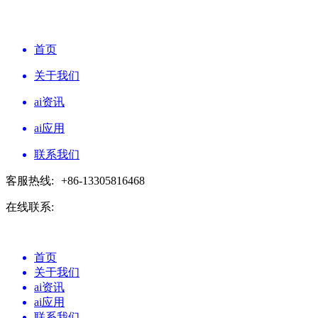
首页
关于我们
ai资讯
ai应用
联系我们
客服热线:
+86-13305816468
在线联系:
首页
关于我们
ai资讯
ai应用
联系我们